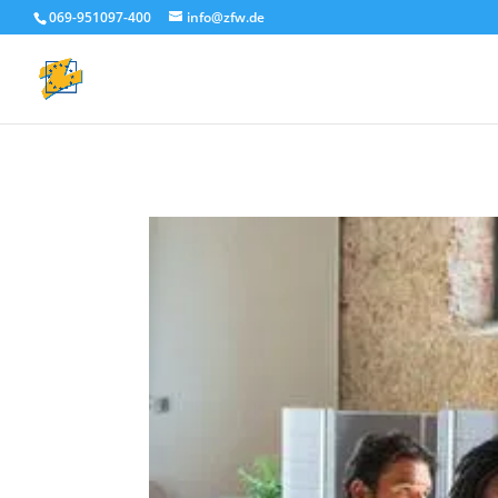
069-951097-400
info@zfw.de