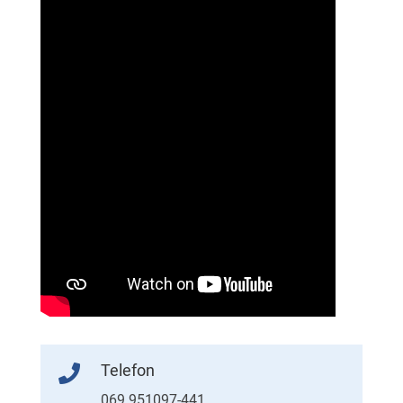
Telefon

069 951097-441