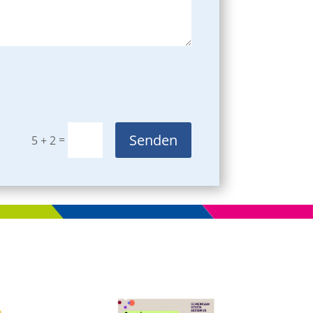
Senden
=
5 + 2