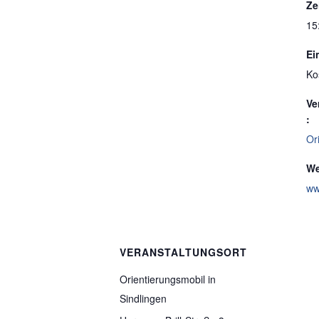
Ze
15
Ein
Ko
Ve
:
Or
We
ww
VERANSTALTUNGSORT
Orientierungsmobil in
Sindlingen