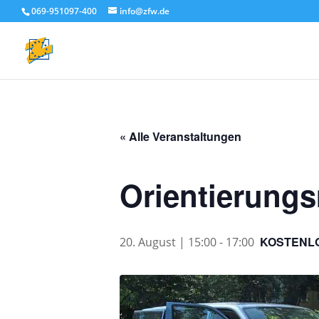
069-951097-400
info@zfw.de
« Alle Veranstaltungen
Orientierungs
KOSTENL
20. August | 15:00
-
17:00