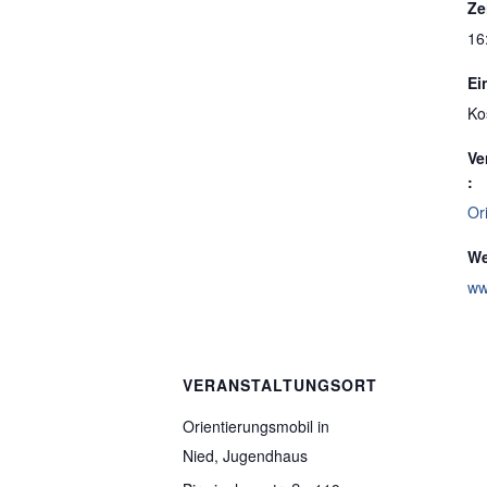
Ze
16
Ein
Ko
Ve
:
Or
We
ww
VERANSTALTUNGSORT
Orientierungsmobil in
Nied, Jugendhaus