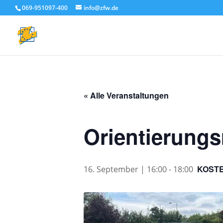
069-951097-400
info@zfw.de
« Alle Veranstaltungen
Orientierungs
KOST
16. September | 16:00
-
18:00