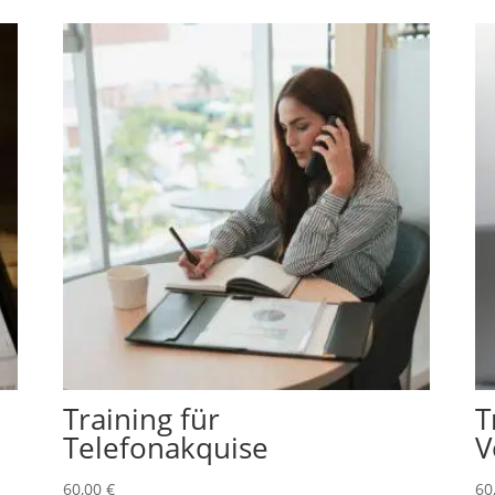
Training für
T
Telefonakquise
V
60,00
€
60