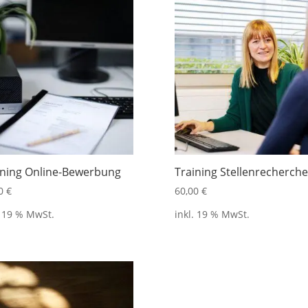
ining Online-Bewerbung
Training Stellenrecherche
00
€
60,00
€
. 19 % MwSt.
inkl. 19 % MwSt.