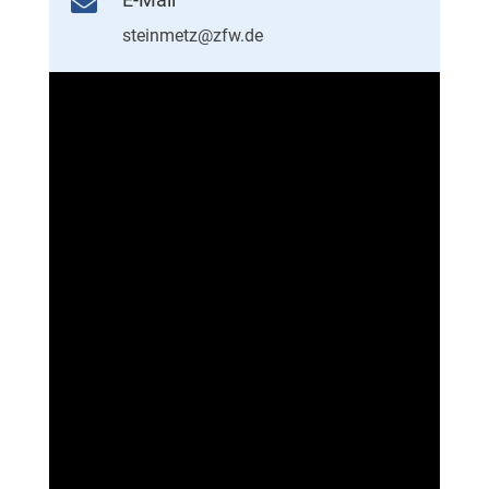

steinmetz@zfw.de