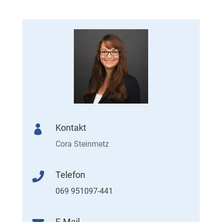
Kontakt

Cora Steinmetz
Telefon

069 951097-441
E-Mail