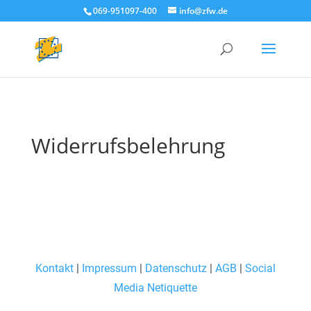
069-951097-400
info@zfw.de
Widerrufsbelehrung
Kontakt
|
Impressum
|
Datenschutz
|
AGB
|
Social
Media Netiquette