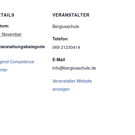
ETAILS
VERANSTALTER
tum:
Bergiusschule
. November
Telefon
ranstaltungskategorie
069 21230414
E-Mail
gend Competence
info@bergiusschule.de
nter
Veranstalter-Website
anzeigen