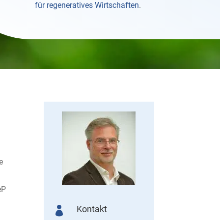
für regeneratives Wirtschaften
.
e
m
eP
Kontakt
