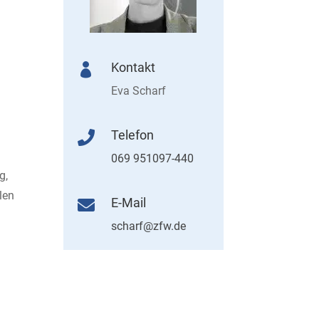
Kontakt

Eva Scharf
Telefon

069 951097-440
g,
len
E-Mail

scharf@zfw.de