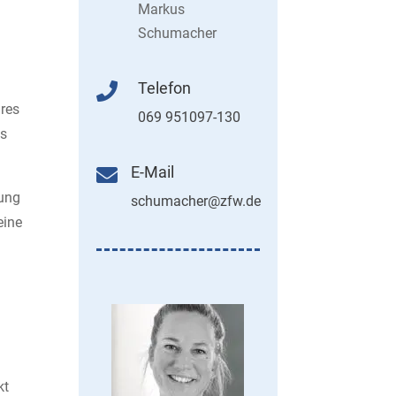
Markus
Schumacher
Telefon

hres
069 951097-130
es
E-Mail

mung
schumacher@zfw.de
eine
kt