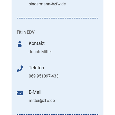
sindermann@zfw.de
Fit in EDV
Kontakt

Jonah Mitter
Telefon

069 951097-433
E-Mail

mitter@zfw.de