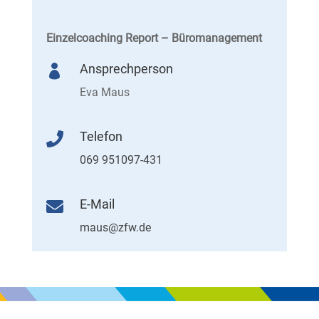
Einzelcoaching Report – Büromanagement
Ansprechperson

Eva Maus
Telefon

069 951097-431
E-Mail

maus@zfw.de