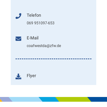
Telefon

069 951097-653
E-Mail

coafwestda@zfw.de
Flyer
